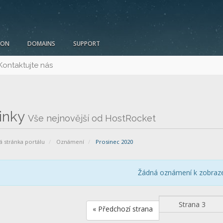
ION
DOMAINS
SUPPORT
Kontaktujte nás
inky
Vše nejnovější od HostRocket
 stránka portálu
Oznámení
Prosinec 2020
Žádná oznámení k zobraz
« Předchozí strana