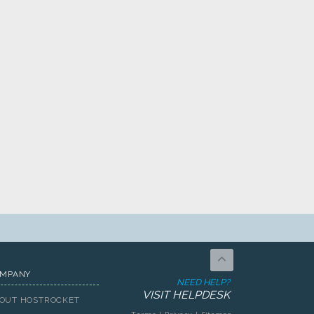
MPANY
NEED HELP?
VISIT HELPDESK
OUT HOSTROCKET