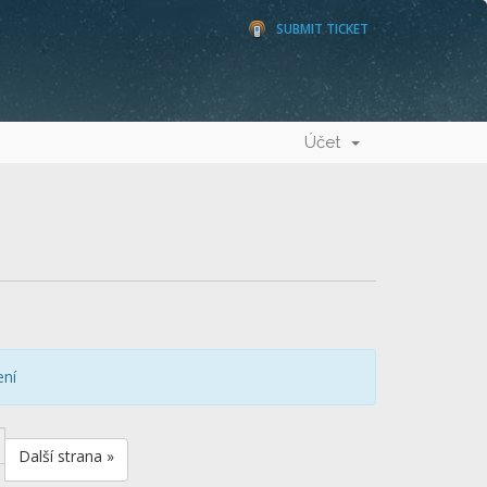
SUBMIT TICKET
Účet
ení
Další strana »