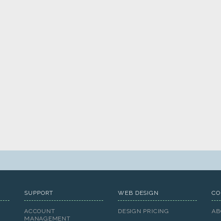
SUPPORT
WEB DESIGN
CO
ACCOUNT
DESIGN PRICING
AB
MANAGEMENT