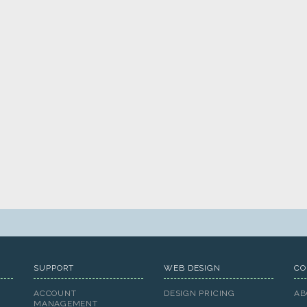
SUPPORT
WEB DESIGN
CO
ACCOUNT
DESIGN PRICING
AB
MANAGEMENT