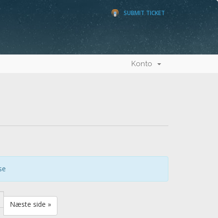
SUBMIT TICKET
Konto
se
Næste side »