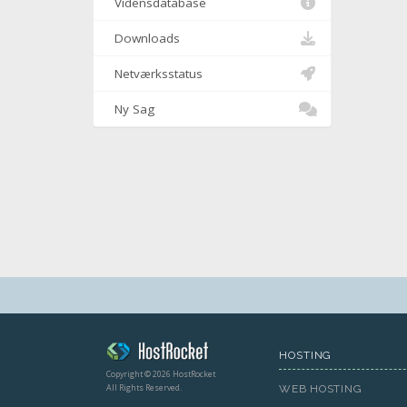
Vidensdatabase
Downloads
Netværksstatus
Ny Sag
HOSTING
Copyright © 2026 HostRocket
All Rights Reserved.
WEB HOSTING