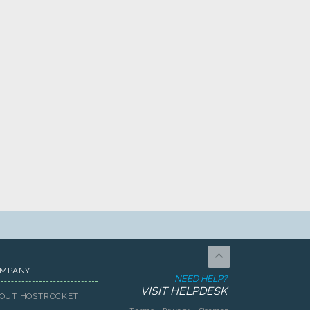
MPANY
NEED HELP?
VISIT HELPDESK
OUT HOSTROCKET