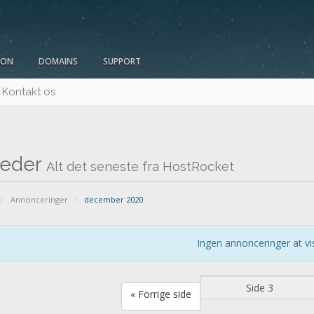
ION
DOMAINS
SUPPORT
Kontakt os
eder
Alt det seneste fra HostRocket
Annonceringer
december 2020
Ingen annonceringer at vi
« Forrige side