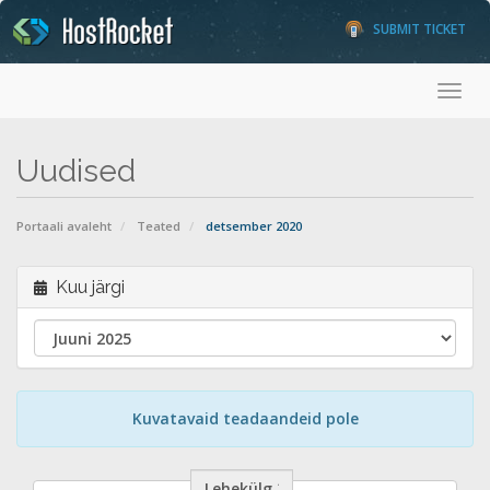
SUBMIT TICKET
Togg
Uudised
Portaali avaleht
Teated
detsember 2020
Kuu järgi
Kuvatavaid teadaandeid pole