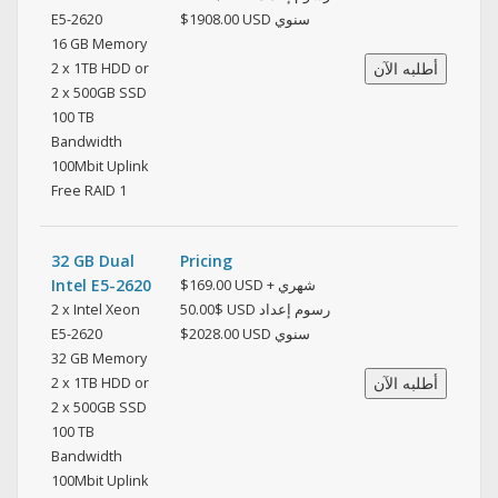
E5-2620
$1908.00 USD سنوي
16 GB Memory
2 x 1TB HDD or
2 x 500GB SSD
100 TB
Bandwidth
100Mbit Uplink
Free RAID 1
32 GB Dual
Pricing
Intel E5-2620
$169.00 USD شهري +
2 x Intel Xeon
$50.00 USD رسوم إعداد
E5-2620
$2028.00 USD سنوي
32 GB Memory
2 x 1TB HDD or
2 x 500GB SSD
100 TB
Bandwidth
100Mbit Uplink