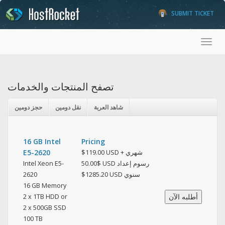
SUBMIT TICKET
Toggl
تصفح المنتجات والخدمات
شاهد العربة
نقل دومين
حجز دومين
16 GB Intel
Pricing
E5-2620
$119.00 USD شهري +
Intel Xeon E5-
$50.00 USD رسوم إعداد
2620
$1285.20 USD سنوي
16 GB Memory
2 x 1TB HDD or
2 x 500GB SSD
100 TB