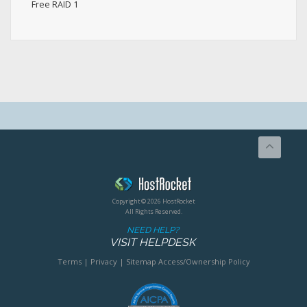
Free RAID 1
Copyright © 2026 HostRocket
All Rights Reserved.
NEED HELP?
VISIT HELPDESK
Terms
|
Privacy
|
Sitemap
Access/Ownership Policy