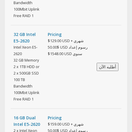
Bandwidth
100Mbit Uplink
Free RAID 1
32 GB Intel
Pricing
E5-2620
$129.00 USD شهري +
Intel Xeon E5-
$50.00 USD رسوم إعداد
2620
$1548.00 USD سنوي
32 GB Memory
2 x 1TB HDD or
2 x 500GB SSD
100 TB
Bandwidth
100Mbit Uplink
Free RAID 1
16 GB Dual
Pricing
Intel E5-2620
$159.00 USD شهري +
2 x Intel Xeon
$50.00 USD رسوم إعداد