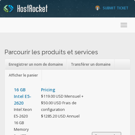
SUBMIT TICKET
Toggl
Parcourir les produits et services
Enregistrer un nom de domaine
Transférer un domaine
Afficher le panier
16 GB
Pricing
Intel E5-
$119.00 USD Mensuel +
2620
$50.00 USD Frais de
Intel Xeon
configuration
E5-2620
$1285.20 USD Annuel
16 GB
Memory