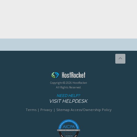
Copyright © 2026 HostRocket
All Rights Reserved.
NEED HELP?
VISIT HELPDESK
Terms
|
Privacy
|
Sitemap
Access/Ownership Policy