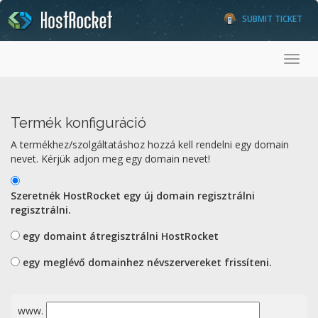
SUBMIT TICKET
Toggl
Termék konfiguráció
A termékhez/szolgáltatáshoz hozzá kell rendelni egy domain
nevet. Kérjük adjon meg egy domain nevet!
Szeretnék HostRocket egy új domain regisztrálni
regisztrálni.
egy domaint átregisztrálni HostRocket
egy meglévő domainhez névszervereket frissíteni.
www.