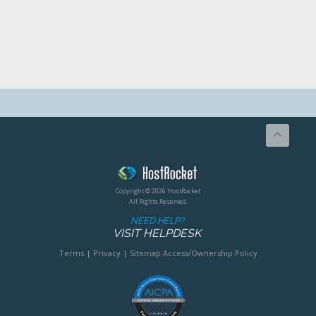
Copyright © 2026 HostRocket
All Rights Reserved.
NEED HELP?
VISIT HELPDESK
Terms
|
Privacy
|
Sitemap
Access/Ownership Policy