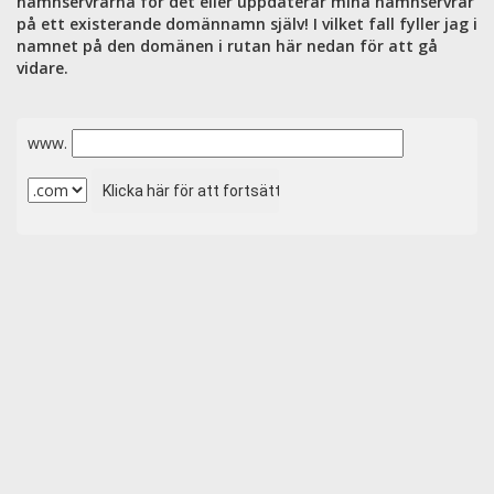
namnservrarna för det eller uppdaterar mina namnservrar
på ett existerande domännamn själv! I vilket fall fyller jag i
namnet på den domänen i rutan här nedan för att gå
vidare.
www.