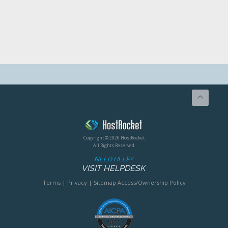
Copyright © 2026 HostRocket
All Rights Reserved.
NEED HELP?
VISIT HELPDESK
Terms
|
Privacy
|
Sitemap
Access/Ownership Policy