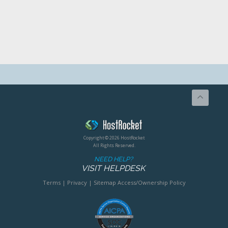
Copyright © 2026 HostRocket
All Rights Reserved.
NEED HELP?
VISIT HELPDESK
Terms
|
Privacy
|
Sitemap
Access/Ownership Policy