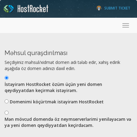
SUBMIT TICKET
Toggl
Məhsul quraşdırılması
Seçdiyiniz məhsul/xidmət domen adı tələb edir, xahiş edirik
aşağıda öz domen adınızı daxil edin.
İstəyirəm HostRocket özüm üçün yeni domen
qeydiyyatdan keçirmək istəyirəm.
Domenimi köçürtmək istəyirəm HostRocket
Mən mövcud domendə öz neymserverlərimi yeniləyəcəm və
ya yeni domen qeydiyyatdan keçirdəcəm.