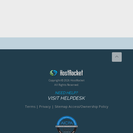
Copyright © 2026 HostRocket
All Rights Reserved.
NEED HELP?
VISIT HELPDESK
Terms
|
Privacy
|
Sitemap
Access/Ownership Policy