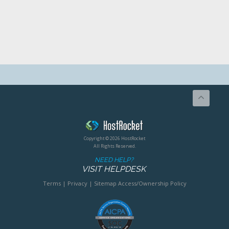
Copyright © 2026 HostRocket
All Rights Reserved.
NEED HELP?
VISIT HELPDESK
Terms
|
Privacy
|
Sitemap
Access/Ownership Policy