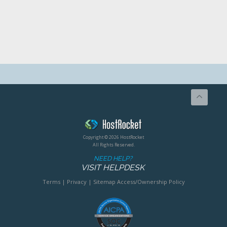
Copyright © 2026 HostRocket
All Rights Reserved.
NEED HELP?
VISIT HELPDESK
Terms
|
Privacy
|
Sitemap
Access/Ownership Policy