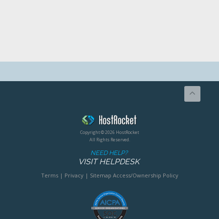
Copyright © 2026 HostRocket
All Rights Reserved.
NEED HELP?
VISIT HELPDESK
Terms
|
Privacy
|
Sitemap
Access/Ownership Policy