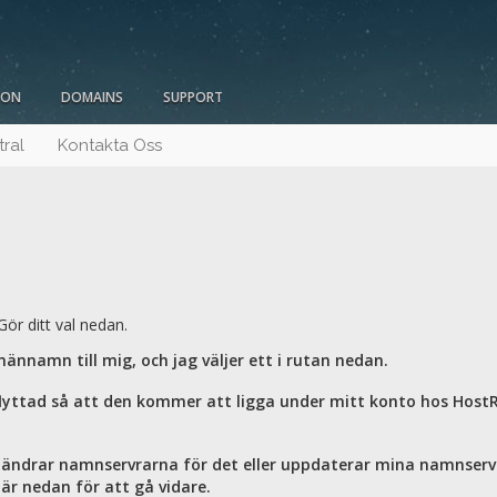
ION
DOMAINS
SUPPORT
tral
Kontakta Oss
ör ditt val nedan.
männamn till mig, och jag väljer ett i rutan nedan.
rflyttad så att den kommer att ligga under mitt konto hos Host
ändrar namnservrarna för det eller uppdaterar mina namnservr
är nedan för att gå vidare.