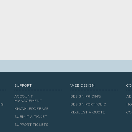
SUPPORT
WEB DESIGN
CO
ACCOUNT
DESIGN PRICING
AB
MANAGEMENT
NG
DESIGN PORTFOLIO
HO
KNOWLEDGEBASE
REQUEST A QUOTE
CO
SUBMIT A TICKET
SUPPORT TICKETS