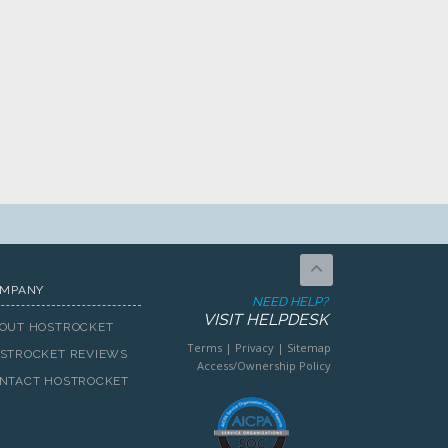
MPANY
NEED HELP?
VISIT HELPDESK
OUT HOSTROCKET
Terms
|
Privacy
|
Sitemap
STROCKET REVIEWS
Access/Ownership Policy
NTACT HOSTROCKET