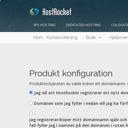
VPS HOSTING
DEDICATED HOSTING
COLOCAT
Hem - Kundavdelning
Butik
Hjälpcen
Produkt konfiguration
Produkten/tjänsten du valde kräver ett domännamn. G
Jag vill att HostRocket registrerar ett nytt do
Domänen som jag fyller i nedan vill jag ha fö
Jag registrerar/köper mitt domännamn själv och 
fall fyller jag i namnet på den domänen i rutan h