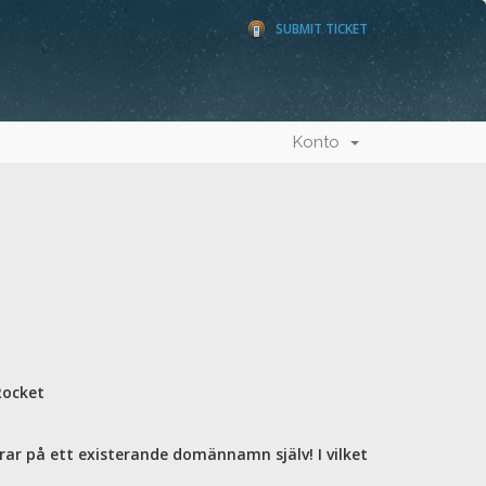
SUBMIT TICKET
Konto
Rocket
ar på ett existerande domännamn själv! I vilket