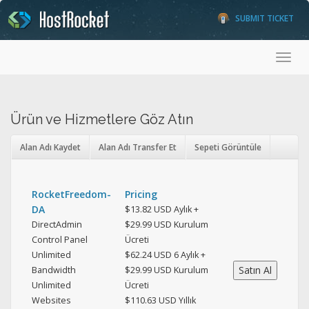
SUBMIT TICKET
Toggl
Ürün ve Hizmetlere Göz Atın
Alan Adı Kaydet
Alan Adı Transfer Et
Sepeti Görüntüle
RocketFreedom-
Pricing
DA
$13.82 USD Aylık +
DirectAdmin
$29.99 USD Kurulum
Control Panel
Ücreti
Unlimited
$62.24 USD 6 Aylık +
Bandwidth
$29.99 USD Kurulum
Unlimited
Ücreti
Websites
$110.63 USD Yıllık