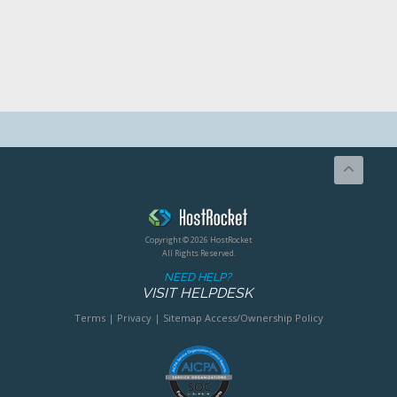
Copyright © 2026 HostRocket
All Rights Reserved.
NEED HELP?
VISIT HELPDESK
Terms
|
Privacy
|
Sitemap
Access/Ownership Policy