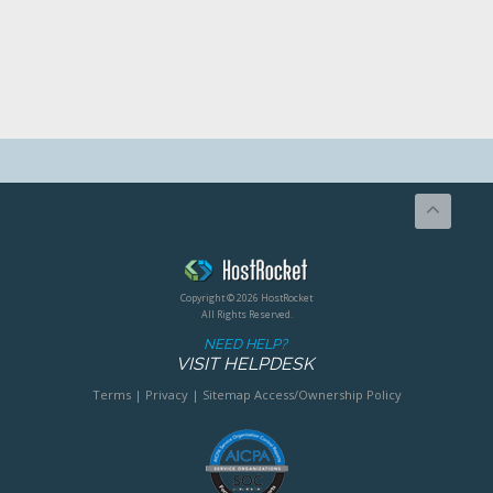
Copyright © 2026 HostRocket
All Rights Reserved.
NEED HELP?
VISIT HELPDESK
Terms
|
Privacy
|
Sitemap
Access/Ownership Policy