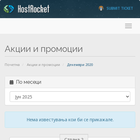
SUBMIT TICKET
Toggl
Акции и промоции
Почетна
Акции и промоции
Декември 2020
По месеци
Нема известувања кои би се прикажале.