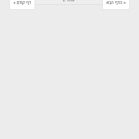
הדף הבא »
« דף קודם