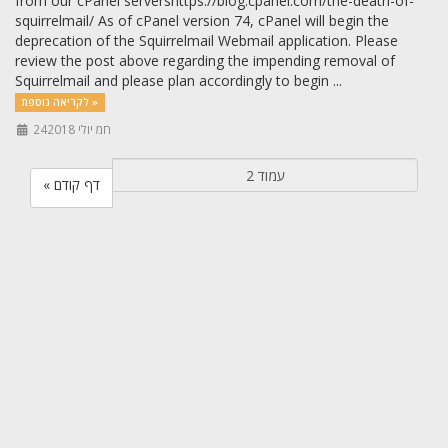
from our cPanel servershttps://blog.cpanel.com/the-death-of-
squirrelmail/ As of cPanel version 74, cPanel will begin the
deprecation of the Squirrelmail Webmail application. Please
review the post above regarding the impending removal of
Squirrelmail and please plan accordingly to begin ...
לקריאה נוספת »
24חמ יולי 2018
« דף קודם