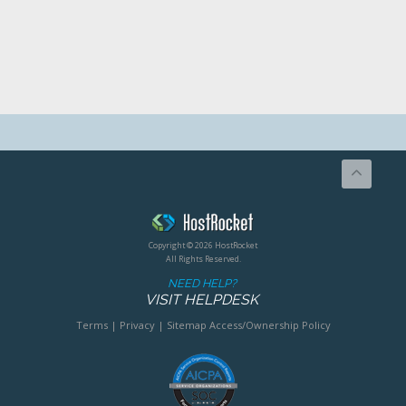
Copyright © 2026 HostRocket
All Rights Reserved.
NEED HELP?
VISIT HELPDESK
Terms
|
Privacy
|
Sitemap
Access/Ownership Policy