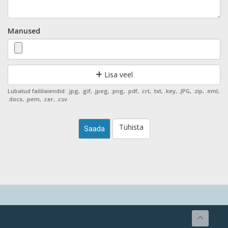
Manused
Lisa veel
Lubatud faililaiendid: .jpg, .gif, .jpeg, .png, .pdf, .crt, .txt, .key, .JPG, .zip, .eml,
.docx, .pem, .cer, .csv
Tühista