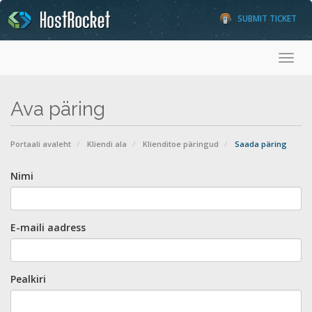
SUBMIT TICKET
Togg
Ava päring
Portaali avaleht
Kliendi ala
Klienditoe päringud
Saada päring
Nimi
E-maili aadress
Pealkiri