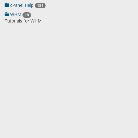
cPanel Help
131
WHM
18
Tutorials for WHM