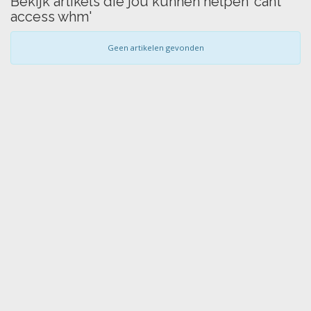
Bekijk artikels die jou kunnen helpen 'cant
access whm'
Geen artikelen gevonden