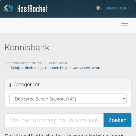
SUBMIT TICKET
Toggl
Kennisbank
Klantensysteem Home
Kennisbank
Bekijk artikels die jou kunnen helpen cant access whm
Categorieën