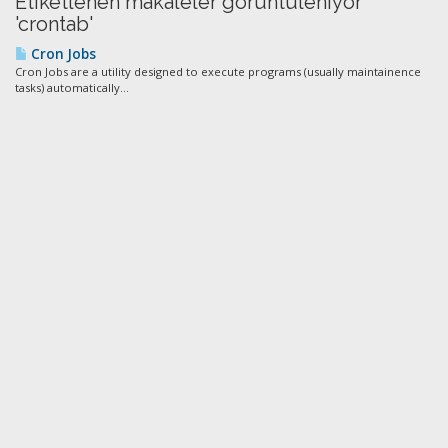
Etiketlenen makaleler görüntüleniyor
'crontab'
Cron Jobs
Cron Jobs are a utility designed to execute programs (usually maintainence
tasks) automatically...