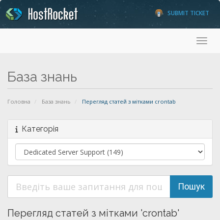
SUBMIT TICKET
Toggl
База знань
Головна
База знань
Перегляд статей з мітками crontab
Категорія
Перегляд статей з мітками 'crontab'